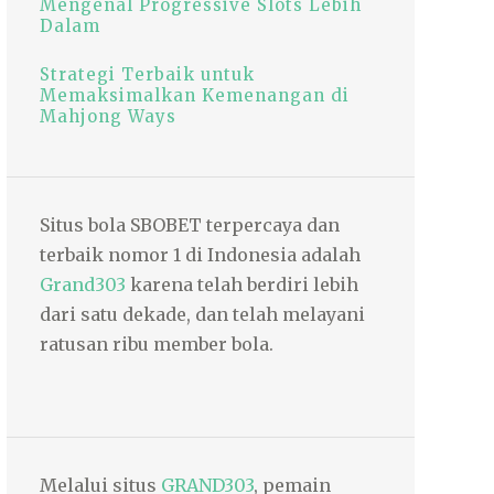
Mengenal Progressive Slots Lebih
Dalam
Strategi Terbaik untuk
Memaksimalkan Kemenangan di
Mahjong Ways
Situs bola SBOBET terpercaya dan
terbaik nomor 1 di Indonesia adalah
Grand303
karena telah berdiri lebih
dari satu dekade, dan telah melayani
ratusan ribu member bola.
Melalui situs
GRAND303
, pemain