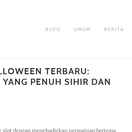
BLOG
UMUM
BERITA
ALLOWEEN TERBARU:
 YANG PENUH SIHIR DAN
 slot dengan menghadirkan permainan bertema