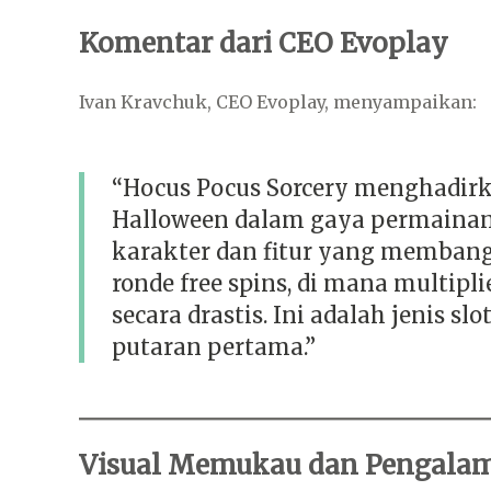
Komentar dari CEO Evoplay
Ivan Kravchuk, CEO Evoplay, menyampaikan:
“Hocus Pocus Sorcery menghadirk
Halloween dalam gaya permainan 
karakter dan fitur yang memba
ronde free spins, di mana multip
secara drastis. Ini adalah jenis 
putaran pertama.”
Visual Memukau dan Pengalam