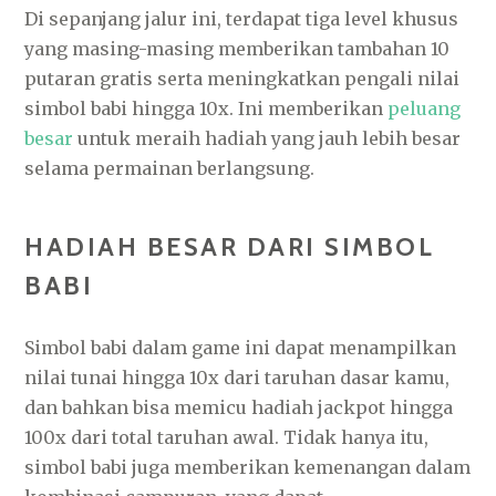
Di sepanjang jalur ini, terdapat tiga level khusus
yang masing-masing memberikan tambahan 10
putaran gratis serta meningkatkan pengali nilai
simbol babi hingga 10x. Ini memberikan
peluang
besar
untuk meraih hadiah yang jauh lebih besar
selama permainan berlangsung.
HADIAH BESAR DARI SIMBOL
BABI
Simbol babi dalam game ini dapat menampilkan
nilai tunai hingga 10x dari taruhan dasar kamu,
dan bahkan bisa memicu hadiah jackpot hingga
100x dari total taruhan awal. Tidak hanya itu,
simbol babi juga memberikan kemenangan dalam