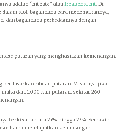
unya adalah “hit rate” atau
frekuensi hit
. Di
ate dalam slot, bagaimana cara menemukannya,
n, dan bagaimana perbedaannya dengan
sentase putaran yang menghasilkan kemenangan,
ng berdasarkan ribuan putaran. Misalnya, jika
 maka dari 1.000 kali putaran, sekitar 260
menangan.
nya berkisar antara 25% hingga 27%. Semakin
gkinan kamu mendapatkan kemenangan,