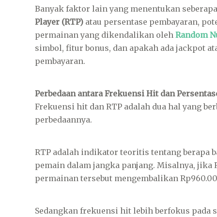
Banyak faktor lain yang menentukan seberapa
Player (RTP)
atau persentase pembayaran, po
permainan yang dikendalikan oleh
Random Nu
simbol, fitur bonus, dan apakah ada jackpot 
pembayaran.
Perbedaan antara Frekuensi Hit dan Persenta
Frekuensi hit dan RTP adalah dua hal yang be
perbedaannya.
RTP adalah indikator teoritis tentang berapa
pemain dalam jangka panjang. Misalnya, jika R
permainan tersebut mengembalikan Rp960.000
Sedangkan frekuensi hit lebih berfokus pada