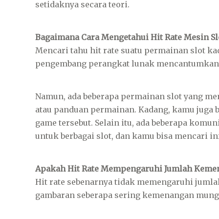
setidaknya secara teori.
Bagaimana Cara Mengetahui Hit Rate Mesin Sl
Mencari tahu hit rate suatu permainan slot k
pengembang perangkat lunak mencantumkan in
Namun, ada beberapa permainan slot yang men
atau panduan permainan. Kadang, kamu juga
game tersebut. Selain itu, ada beberapa komun
untuk berbagai slot, dan kamu bisa mencari 
Apakah Hit Rate Mempengaruhi Jumlah Keme
Hit rate sebenarnya tidak memengaruhi juml
gambaran seberapa sering kemenangan mungki