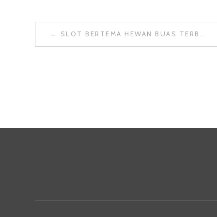
POST
SLOT BERTEMA HEWAN BUAS TERBARU DAN TERBAIK DARI PLAY’N GO
NAVIGATION