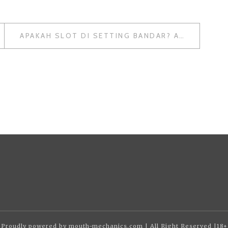
APAKAH SLOT DI SETTING BANDAR? APAKAH BISA NGEHACK SLOT?
Proudly powered by mouth-mechanics.com | All Right Reserved |18+