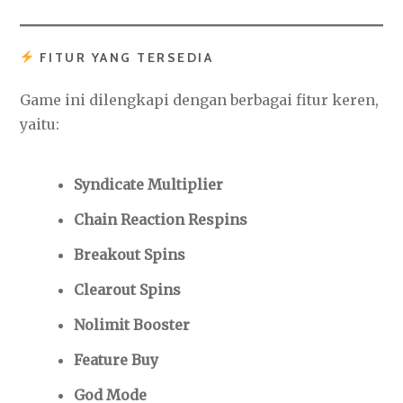
FITUR YANG TERSEDIA
Game ini dilengkapi dengan berbagai fitur keren,
yaitu:
Syndicate Multiplier
Chain Reaction Respins
Breakout Spins
Clearout Spins
Nolimit Booster
Feature Buy
God Mode