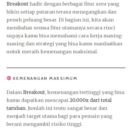
Breakout
hadir dengan berbagai fitur seru yang
bikin setiap putaran terasa menegangkan dan
penuh peluang besar. Di bagian ini, kita akan
membahas semua fitur utamanya secara rinci
supaya kamu bisa memahami cara kerja masing-
masing dan strategi yang bisa kamu manfaatkan
untuk meraih kemenangan maksimal.
KEMENANGAN MAKSIMUM
Dalam
Breakout
, kemenangan tertinggi yang bisa
kamu dapatkan mencapai
20.000x dari total
taruhan
. Jumlah ini tentu sangat besar dan
menjadi target utama bagi para pemain yang
berani mengambil risiko tinggi.