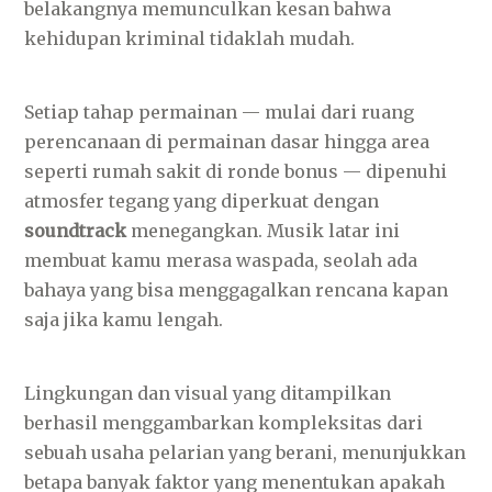
belakangnya memunculkan kesan bahwa
kehidupan kriminal tidaklah mudah.
Setiap tahap permainan — mulai dari ruang
perencanaan di permainan dasar hingga area
seperti rumah sakit di ronde bonus — dipenuhi
atmosfer tegang yang diperkuat dengan
soundtrack
menegangkan. Musik latar ini
membuat kamu merasa waspada, seolah ada
bahaya yang bisa menggagalkan rencana kapan
saja jika kamu lengah.
Lingkungan dan visual yang ditampilkan
berhasil menggambarkan kompleksitas dari
sebuah usaha pelarian yang berani, menunjukkan
betapa banyak faktor yang menentukan apakah