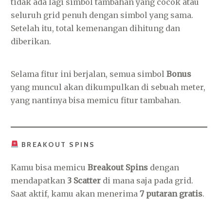
tidak ada lagi simbol tambahan yang cocok atau
seluruh grid penuh dengan simbol yang sama.
Setelah itu, total kemenangan dihitung dan
diberikan.
Selama fitur ini berjalan, semua simbol
Bonus
yang muncul akan dikumpulkan di sebuah meter,
yang nantinya bisa memicu fitur tambahan.
BREAKOUT SPINS
Kamu bisa memicu
Breakout Spins
dengan
mendapatkan
3 Scatter
di mana saja pada grid.
Saat aktif, kamu akan menerima
7 putaran gratis
.