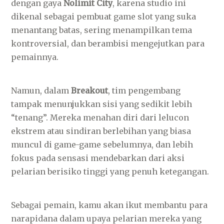
dengan gaya
Nolimit City
, karena studio ini
dikenal sebagai pembuat game slot yang suka
menantang batas, sering menampilkan tema
kontroversial, dan berambisi mengejutkan para
pemainnya.
Namun, dalam
Breakout
, tim pengembang
tampak menunjukkan sisi yang sedikit lebih
“tenang”. Mereka menahan diri dari lelucon
ekstrem atau sindiran berlebihan yang biasa
muncul di game-game sebelumnya, dan lebih
fokus pada sensasi mendebarkan dari aksi
pelarian berisiko tinggi yang penuh ketegangan.
Sebagai pemain, kamu akan ikut membantu para
narapidana dalam upaya pelarian mereka yang