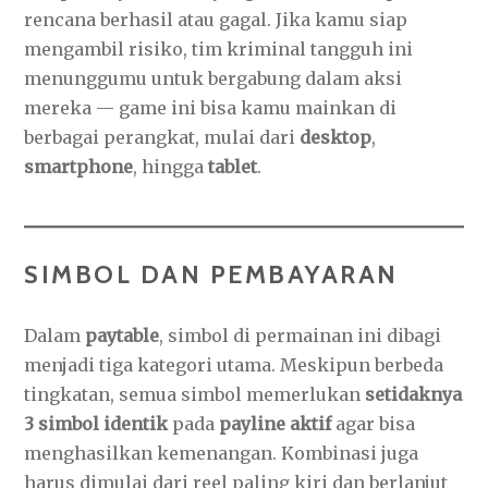
rencana berhasil atau gagal. Jika kamu siap
mengambil risiko, tim kriminal tangguh ini
menunggumu untuk bergabung dalam aksi
mereka — game ini bisa kamu mainkan di
berbagai perangkat, mulai dari
desktop
,
smartphone
, hingga
tablet
.
SIMBOL DAN PEMBAYARAN
Dalam
paytable
, simbol di permainan ini dibagi
menjadi tiga kategori utama. Meskipun berbeda
tingkatan, semua simbol memerlukan
setidaknya
3 simbol identik
pada
payline aktif
agar bisa
menghasilkan kemenangan. Kombinasi juga
harus dimulai dari reel paling kiri dan berlanjut