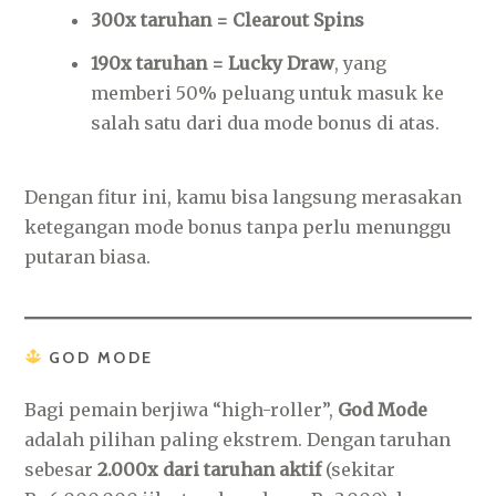
300x taruhan = Clearout Spins
190x taruhan = Lucky Draw
, yang
memberi 50% peluang untuk masuk ke
salah satu dari dua mode bonus di atas.
Dengan fitur ini, kamu bisa langsung merasakan
ketegangan mode bonus tanpa perlu menunggu
putaran biasa.
GOD MODE
Bagi pemain berjiwa “high-roller”,
God Mode
adalah pilihan paling ekstrem. Dengan taruhan
sebesar
2.000x dari taruhan aktif
(sekitar