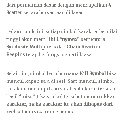
dari permainan dasar dengan mendapatkan
4
Scatter
secara bersamaan di layar.
Dalam ronde ini, setiap simbol karakter bernilai
tinggi akan memiliki
1 “nyawa”
, sementara
Syndicate Multipliers
dan
Chain Reaction
Respins
tetap berfungsi seperti biasa.
Selain itu, simbol baru bernama
Kill Symbol
bisa
muncul kapan saja di reel. Saat muncul, simbol
ini akan menampilkan salah satu karakter atau
hasil “miss”. Jika simbol tersebut menunjukkan
karakter, maka karakter itu akan
dihapus dari
reel
selama sisa ronde bonus.