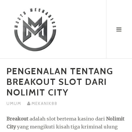
Skip
to
content
PENGENALAN TENTANG
BREAKOUT SLOT DARI
NOLIMIT CITY
UMUM
MEKANIK88
Breakout
adalah slot bertema kasino dari
Nolimit
City
yang mengikuti kisah tiga kriminal ulung