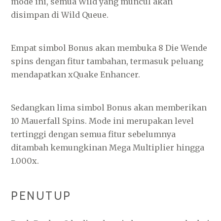
mode ini, semua Wild yang muncul akan
disimpan di Wild Queue.
Empat simbol Bonus akan membuka 8 Die Wende
spins dengan fitur tambahan, termasuk peluang
mendapatkan xQuake Enhancer.
Sedangkan lima simbol Bonus akan memberikan
10 Mauerfall Spins. Mode ini merupakan level
tertinggi dengan semua fitur sebelumnya
ditambah kemungkinan Mega Multiplier hingga
1.000x.
PENUTUP