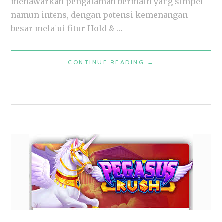
menawarkan pengalaman bermain yang simpel
namun intens, dengan potensi kemenangan
besar melalui fitur Hold & …
SPINOMENAL
CONTINUE READING
→
MERILIS
COIN
FREEZE
–
HOLD
&
HIT
3×3