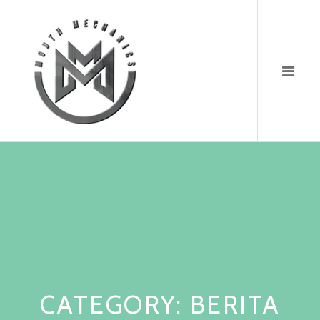
Skip
to
content
CATEGORY:
BERITA