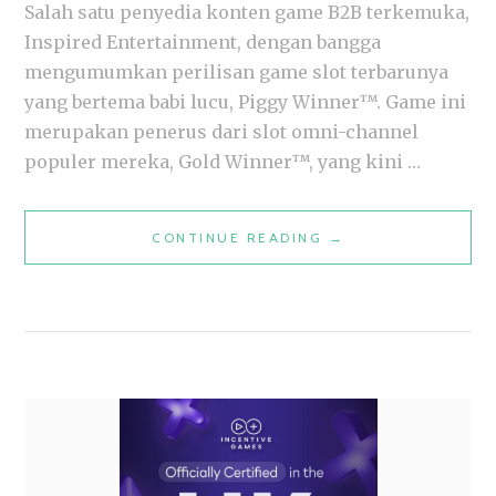
Salah satu penyedia konten game B2B terkemuka,
Inspired Entertainment, dengan bangga
mengumumkan perilisan game slot terbarunya
yang bertema babi lucu, Piggy Winner™. Game ini
merupakan penerus dari slot omni-channel
populer mereka, Gold Winner™, yang kini …
PELUNCURAN
CONTINUE READING
→
TERBARU:
PIGGY
WINNER™
HADIR
DI
MESIN
FISIK