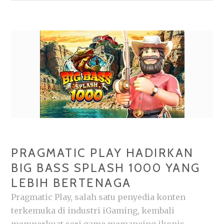
MITOLOGI
YUNANI,
PEGASUS
RUSH
PRAGMATIC PLAY HADIRKAN
BIG BASS SPLASH 1000 YANG
LEBIH BERTENAGA
Pragmatic Play, salah satu penyedia konten
terkemuka di industri iGaming, kembali