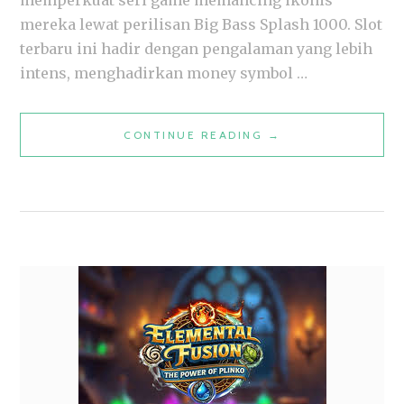
memperkuat seri game memancing ikonis
mereka lewat perilisan Big Bass Splash 1000. Slot
terbaru ini hadir dengan pengalaman yang lebih
intens, menghadirkan money symbol …
PRAGMATIC
CONTINUE READING
→
PLAY
HADIRKAN
BIG
BASS
SPLASH
1000
YANG
LEBIH
BERTENAGA