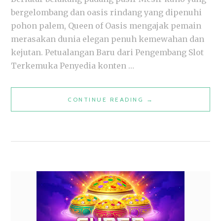
bergelombang dan oasis rindang yang dipenuhi
pohon palem, Queen of Oasis mengajak pemain
merasakan dunia elegan penuh kemewahan dan
kejutan. Petualangan Baru dari Pengembang Slot
Terkemuka Penyedia konten …
SPINOMENAL
CONTINUE READING
→
HADIRKAN
SLOT
TERBARU:
QUEEN
OF
OASIS