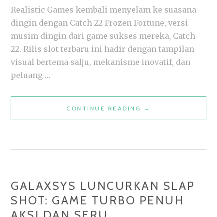
Realistic Games kembali menyelam ke suasana
dingin dengan Catch 22 Frozen Fortune, versi
musim dingin dari game sukses mereka, Catch
22. Rilis slot terbaru ini hadir dengan tampilan
visual bertema salju, mekanisme inovatif, dan
peluang …
REALISTIC
CONTINUE READING
→
GAMES
HADIRKAN
SLOT
MUSIM
DINGIN
GALAXSYS LUNCURKAN SLAP
CATCH
SHOT: GAME TURBO PENUH
22
AKSI DAN SERU
FROZEN