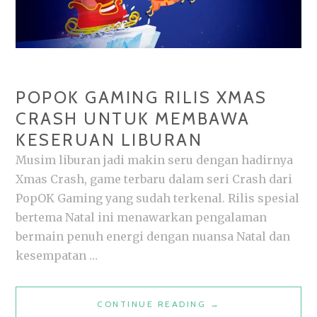
POPOK GAMING RILIS XMAS
CRASH UNTUK MEMBAWA
KESERUAN LIBURAN
Musim liburan jadi makin seru dengan hadirnya
Xmas Crash, game terbaru dalam seri Crash dari
PopOK Gaming yang sudah terkenal. Rilis spesial
bertema Natal ini menawarkan pengalaman
bermain penuh energi dengan nuansa Natal dan
kesempatan …
POPOK
CONTINUE READING
→