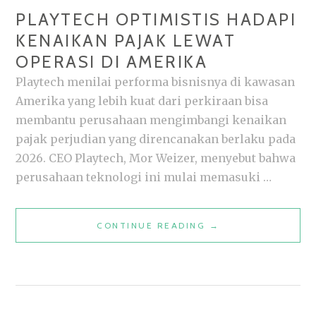
PLAYTECH OPTIMISTIS HADAPI
KENAIKAN PAJAK LEWAT
OPERASI DI AMERIKA
Playtech menilai performa bisnisnya di kawasan
Amerika yang lebih kuat dari perkiraan bisa
membantu perusahaan mengimbangi kenaikan
pajak perjudian yang direncanakan berlaku pada
2026. CEO Playtech, Mor Weizer, menyebut bahwa
perusahaan teknologi ini mulai memasuki …
PLAYTECH
CONTINUE READING
→
OPTIMISTIS
HADAPI
KENAIKAN
PAJAK