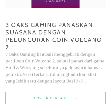
3 OAKS GAMING PANASKAN
SUASANA DENGAN
PELUNCURAN COIN VOLCANO
2
3 Oaks Gaming kembali menggebrak dengan
perilisan Coin Volcano 2, sekuel panas dari game
Hold & Win yang sebelumnya jadi favorit banyak
pemain. Versi terbaru ini menghadirkan aksi
yang lebih seru dengan layout Reel 3×5 …
3
CONTINUE READING
→
OAKS