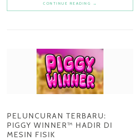
SUPER
CONTINUE READING
→
CHINA
POTS
RESMI
DILUNCURKAN:
SLOT
TERBARU
DENGAN
FITUR
BONUS
YANG
LEBIH
SERU
PELUNCURAN TERBARU:
PIGGY WINNER™ HADIR DI
MESIN FISIK