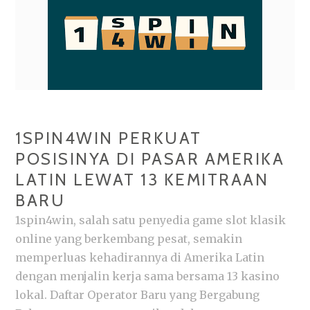
SORCERY
YANG
PENUH
SIHIR
DAN
KEJUTAN
1SPIN4WIN PERKUAT
POSISINYA DI PASAR AMERIKA
LATIN LEWAT 13 KEMITRAAN
BARU
1spin4win, salah satu penyedia game slot klasik
online yang berkembang pesat, semakin
memperluas kehadirannya di Amerika Latin
dengan menjalin kerja sama bersama 13 kasino
lokal. Daftar Operator Baru yang Bergabung