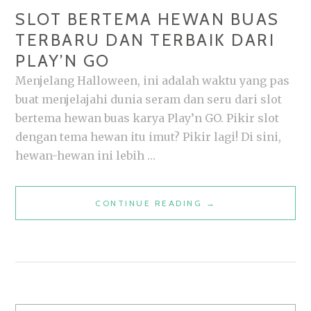
DALAM
SLOT BERTEMA HEWAN BUAS
PENUMPASAN
TERBARU DAN TERBAIK DARI
PERJUDIAN
PLAY’N GO
ILEGAL
Menjelang Halloween, ini adalah waktu yang pas
buat menjelajahi dunia seram dan seru dari slot
bertema hewan buas karya Play’n GO. Pikir slot
dengan tema hewan itu imut? Pikir lagi! Di sini,
hewan-hewan ini lebih …
SLOT
CONTINUE READING
→
BERTEMA
HEWAN
BUAS
TERBARU
DAN