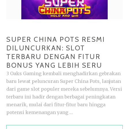
SUPER CHINA POTS RESMI
DILUNCURKAN: SLOT
TERBARU DENGAN FITUR
BONUS YANG LEBIH SERU
3 Oaks Gaming kembali menghadirkan gebrakan
baru lewat peluncuran Super China Pots, lanjutan
dari game slot populer mereka sebelumnya. Versi
terbaru ini hadir dengan berbagai peningkatan
menarik, mulai dari fitur-fitur baru hingga
potensi kemenangan yang …