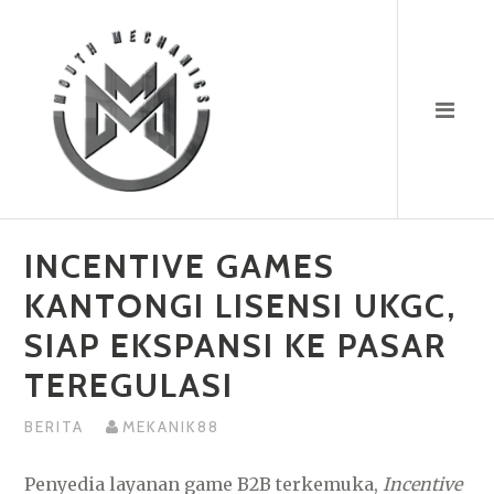
Skip
to
content
INCENTIVE GAMES
KANTONGI LISENSI UKGC,
SIAP EKSPANSI KE PASAR
TEREGULASI
BERITA
MEKANIK88
Penyedia layanan game B2B terkemuka,
Incentive