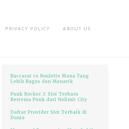
PRIVACY POLICY
ABOUT US
Baccarat vs Roulette Mana Yang
Lebih Bagus dan Menarik
Punk Rocker 3: Slot Terbaru
Bertema Punk dari Nolimit City
Daftar Provider Slot Terbaik di
Dunia