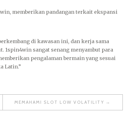
n4win, memberikan pandangan terkait ekspansi
erkembang di kawasan ini, dan kerja sama
ut. 1spin4win sangat senang menyambut para
s memberikan pengalaman bermain yang sesuai
a Latin.”
MEMAHAMI SLOT LOW VOLATILITY