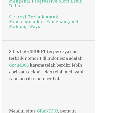
Mengenal Progressive Slots Lebih
Dalam
Strategi Terbaik untuk
Memaksimalkan Kemenangan di
Mahjong Ways
Situs bola SBOBET terpercaya dan
terbaik nomor 1 di Indonesia adalah
Grand303
karena telah berdiri lebih
dari satu dekade, dan telah melayani
ratusan ribu member bola.
Melalui situs
GRAND303
, pemain