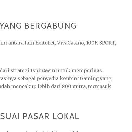
 YANG BERGABUNG
ni antara lain Exitobet, VivaCasino, 100K SPORT,
 dari strategi 1spin4win untuk memperluas
tasinya sebagai penyedia konten iGaming yang
t sudah mencakup lebih dari 800 mitra, termasuk
SUAI PASAR LOKAL