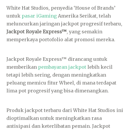
White Hat Studios, penyedia ‘House of Brands’
untuk
pasar iGaming
Amerika Serikat, telah
meluncurkan jaringan jackpot progresif terbaru,
Jackpot Royale Express™
, yang semakin
memperkaya portofolio alat promosi mereka.
Jackpot Royale Express™ dirancang untuk
memberikan
pembayaran jackpot
lebih kecil
tetapi lebih sering, dengan meningkatkan
peluang memicu fitur Wheel, di mana terdapat
lima pot progresif yang bisa dimenangkan.
Produk jackpot terbaru dari White Hat Studios ini
dioptimalkan untuk meningkatkan rasa
antisipasi dan keterlibatan pemain. Jackpot