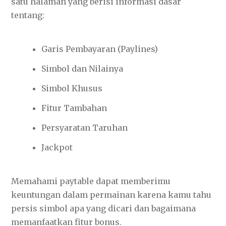
satu halaman yang berisi informasi dasar
tentang:
Garis Pembayaran (Paylines)
Simbol dan Nilainya
Simbol Khusus
Fitur Tambahan
Persyaratan Taruhan
Jackpot
Memahami paytable dapat memberimu
keuntungan dalam permainan karena kamu tahu
persis simbol apa yang dicari dan bagaimana
memanfaatkan fitur bonus.