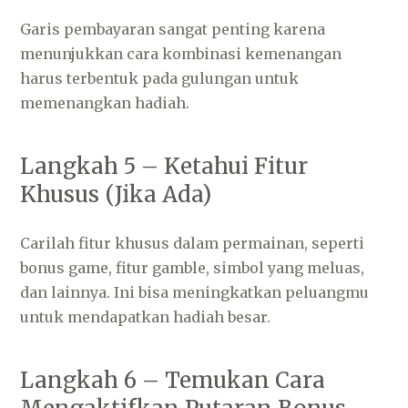
Garis pembayaran sangat penting karena
menunjukkan cara kombinasi kemenangan
harus terbentuk pada gulungan untuk
memenangkan hadiah.
Langkah 5 – Ketahui Fitur
Khusus (Jika Ada)
Carilah fitur khusus dalam permainan, seperti
bonus game, fitur gamble, simbol yang meluas,
dan lainnya. Ini bisa meningkatkan peluangmu
untuk mendapatkan hadiah besar.
Langkah 6 – Temukan Cara