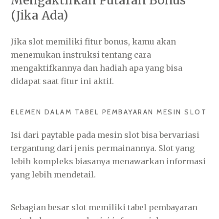
Mengaktifkan Putaran Bonus
(Jika Ada)
Jika slot memiliki fitur bonus, kamu akan
menemukan instruksi tentang cara
mengaktifkannya dan hadiah apa yang bisa
didapat saat fitur ini aktif.
ELEMEN DALAM TABEL PEMBAYARAN MESIN SLOT
Isi dari paytable pada mesin slot bisa bervariasi
tergantung dari jenis permainannya. Slot yang
lebih kompleks biasanya menawarkan informasi
yang lebih mendetail.
Sebagian besar slot memiliki tabel pembayaran