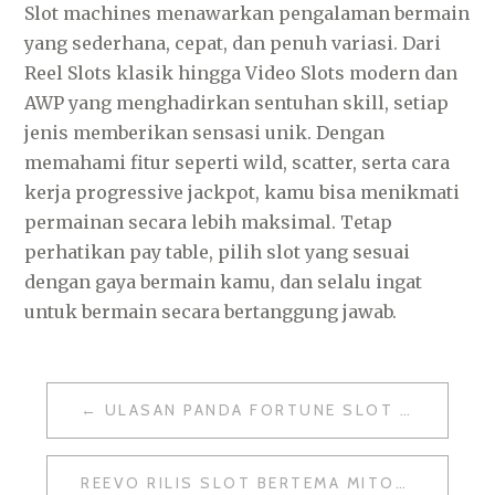
Slot machines menawarkan pengalaman bermain
yang sederhana, cepat, dan penuh variasi. Dari
Reel Slots klasik hingga Video Slots modern dan
AWP yang menghadirkan sentuhan skill, setiap
jenis memberikan sensasi unik. Dengan
memahami fitur seperti wild, scatter, serta cara
kerja progressive jackpot, kamu bisa menikmati
permainan secara lebih maksimal. Tetap
perhatikan pay table, pilih slot yang sesuai
dengan gaya bermain kamu, dan selalu ingat
untuk bermain secara bertanggung jawab.
POST
ULASAN PANDA FORTUNE SLOT PRAGMATIC PLAY
NAVIGATION
REEVO RILIS SLOT BERTEMA MITOLOGI YUNANI, PEGASUS RUSH