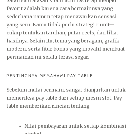
Salah satu alasan slot machines tetap menjadi
favorit adalah karena cara bermainnya yang
sederhana namun tetap menawarkan sensasi
yang seru. Kamu tidak perlu strategi rumit—
cukup tentukan taruhan, putar reels, dan lihat
hasilnya. Selain itu, tema yang beragam, grafik
modern, serta fitur bonus yang inovatif membuat
permainan ini selalu terasa segar.
PENTINGNYA MEMAHAMI PAY TABLE
Sebelum mulai bermain, sangat dianjurkan untuk
memeriksa pay table dari setiap mesin slot. Pay
table memberikan rincian tentang:
Nilai pembayaran untuk setiap kombinasi