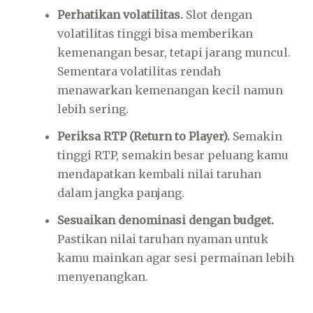
Perhatikan volatilitas.
Slot dengan
volatilitas tinggi bisa memberikan
kemenangan besar, tetapi jarang muncul.
Sementara volatilitas rendah
menawarkan kemenangan kecil namun
lebih sering.
Periksa RTP (Return to Player).
Semakin
tinggi RTP, semakin besar peluang kamu
mendapatkan kembali nilai taruhan
dalam jangka panjang.
Sesuaikan denominasi dengan budget.
Pastikan nilai taruhan nyaman untuk
kamu mainkan agar sesi permainan lebih
menyenangkan.