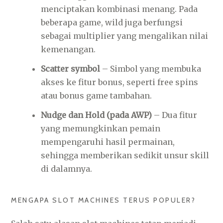
menciptakan kombinasi menang. Pada
beberapa game, wild juga berfungsi
sebagai multiplier yang mengalikan nilai
kemenangan.
Scatter symbol
– Simbol yang membuka
akses ke fitur bonus, seperti free spins
atau bonus game tambahan.
Nudge dan Hold (pada AWP)
– Dua fitur
yang memungkinkan pemain
mempengaruhi hasil permainan,
sehingga memberikan sedikit unsur skill
di dalamnya.
MENGAPA SLOT MACHINES TERUS POPULER?