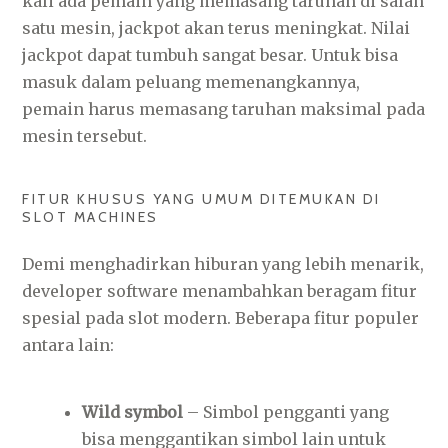
kali ada pemain yang memasang taruhan di salah
satu mesin, jackpot akan terus meningkat. Nilai
jackpot dapat tumbuh sangat besar. Untuk bisa
masuk dalam peluang memenangkannya,
pemain harus memasang taruhan maksimal pada
mesin tersebut.
FITUR KHUSUS YANG UMUM DITEMUKAN DI
SLOT MACHINES
Demi menghadirkan hiburan yang lebih menarik,
developer software menambahkan beragam fitur
spesial pada slot modern. Beberapa fitur populer
antara lain:
Wild symbol
– Simbol pengganti yang
bisa menggantikan simbol lain untuk