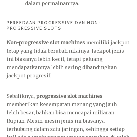
dalam permainannya.
PERBEDAAN PROGRESSIVE DAN NON-
PROGRESSIVE SLOTS
Non-progressive slot machines
memiliki jackpot
tetap yang tidak berubah nilainya. Jackpot jenis
ini biasanya lebih kecil, tetapi peluang
mendapatkannya lebih sering dibandingkan
jackpot progresif.
Sebaliknya,
progressive slot machines
memberikan kesempatan menang yang jauh
lebih besar, bahkan bisa mencapai miliaran
Rupiah. Mesin-mesin jenis ini biasanya
terhubung dalam satu jaringan, sehingga setiap