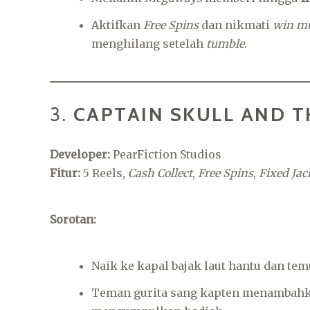
Aktifkan
Free Spins
dan nikmati
win mu
menghilang setelah
tumble
.
3.
CAPTAIN SKULL AND T
Developer:
PearFiction Studios
Fitur:
5 Reels,
Cash Collect
,
Free Spins
,
Fixed Jac
Sorotan:
Naik ke kapal bajak laut hantu dan t
Teman gurita sang kapten menambahka