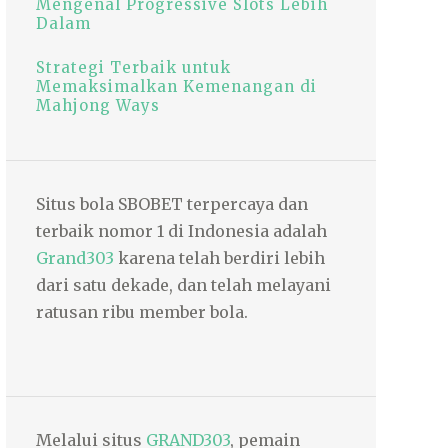
Mengenal Progressive Slots Lebih
Dalam
Strategi Terbaik untuk
Memaksimalkan Kemenangan di
Mahjong Ways
Situs bola SBOBET terpercaya dan
terbaik nomor 1 di Indonesia adalah
Grand303
karena telah berdiri lebih
dari satu dekade, dan telah melayani
ratusan ribu member bola.
Melalui situs
GRAND303
, pemain