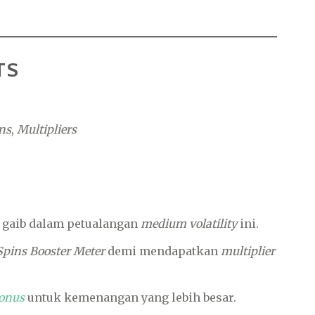
TS
ns
,
Multipliers
h gaib dalam petualangan
medium volatility
ini.
Spins Booster Meter
demi mendapatkan
multiplier
onus
untuk kemenangan yang lebih besar.