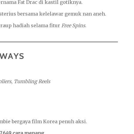
nama Fat Drac di kastil gotiknya.
terius bersama kelelawar gemuk nan aneh.
raup hadiah selama fitur
Free Spins
.
AWAYS
liers
,
Tumbling Reels
bie bergaya film Korea penuh aksi.
17.649 cara menang
.