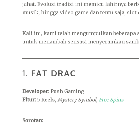
jahat. Evolusi tradisi ini memicu lahirnya ber
musik, hingga video game dan tentu saja, slot 
Kali ini, kami telah mengumpulkan beberapa 
untuk menambah sensasi menyeramkan sambi
1.
FAT DRAC
Developer:
Push Gaming
Fitur:
5 Reels,
Mystery Symbol
,
Free Spins
Sorotan: