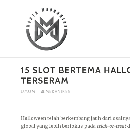
Skip
to
content
15 SLOT BERTEMA HAL
TERSERAM
UMUM
MEKANIK88
Halloween telah berkembang jauh dari asalnya
global yang lebih berfokus pada
trick-or-treat
d