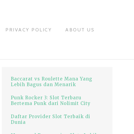
PRIVACY POLICY
ABOUT US
Baccarat vs Roulette Mana Yang
Lebih Bagus dan Menarik
Punk Rocker 3: Slot Terbaru
Bertema Punk dari Nolimit City
Daftar Provider Slot Terbaik di
Dunia