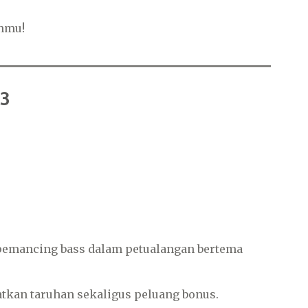
nmu!
3
pemancing bass dalam petualangan bertema
kan taruhan sekaligus peluang bonus.