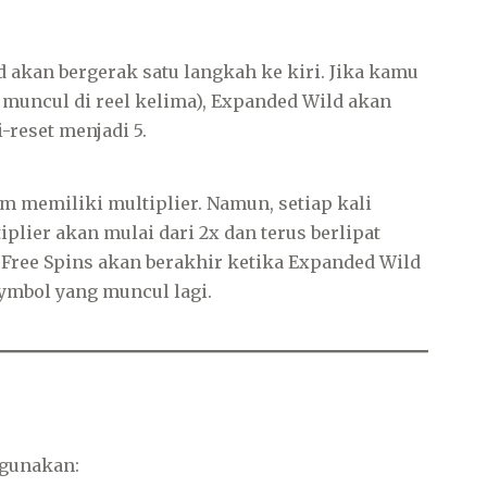
d akan bergerak satu langkah ke kiri. Jika kamu
 muncul di reel kelima), Expanded Wild akan
-reset menjadi 5.
m memiliki multiplier. Namun, setiap kali
lier akan mulai dari 2x dan terus berlipat
 Free Spins akan berakhir ketika Expanded Wild
Symbol yang muncul lagi.
 gunakan: