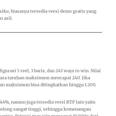
iko, biasanya tersedia versi demo gratis yang
 asli.
urasi 5 reel, 3 baris, dan 243 ways to win. Nilai
tara taruhan maksimum mencapai 240. Jika
han maksimum bisa ditingkatkan hingga 1.200.
44%, namun juga tersedia versi RTP lain yaitu
rgolong sangat tinggi, sehingga kemenangan