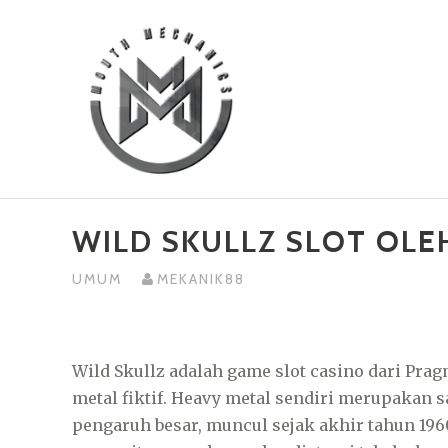
Skip
to
content
WILD SKULLZ SLOT OLE
UMUM
MEKANIK88
Wild Skullz adalah game slot casino dari Pra
metal fiktif. Heavy metal sendiri merupakan 
pengaruh besar, muncul sejak akhir tahun 196