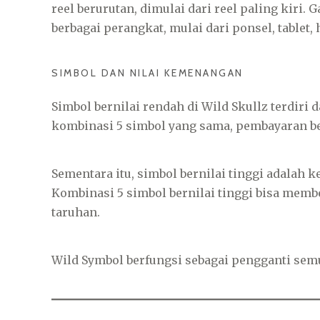
reel berurutan, dimulai dari reel paling kiri
berbagai perangkat, mulai dari ponsel, tablet,
SIMBOL DAN NILAI KEMENANGAN
Simbol bernilai rendah di Wild Skullz terdiri da
kombinasi 5 simbol yang sama, pembayaran berk
Sementara itu, simbol bernilai tinggi adalah ke
Kombinasi 5 simbol bernilai tinggi bisa membe
taruhan.
Wild Symbol berfungsi sebagai pengganti semua