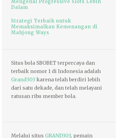
Mengenal Progressive Slots Lebih
Dalam
Strategi Terbaik untuk
Memaksimalkan Kemenangan di
Mahjong Ways
Situs bola SBOBET terpercaya dan
terbaik nomor 1 di Indonesia adalah
Grand303
karena telah berdiri lebih
dari satu dekade, dan telah melayani
ratusan ribu member bola.
Melalui situs
GRAND303
, pemain