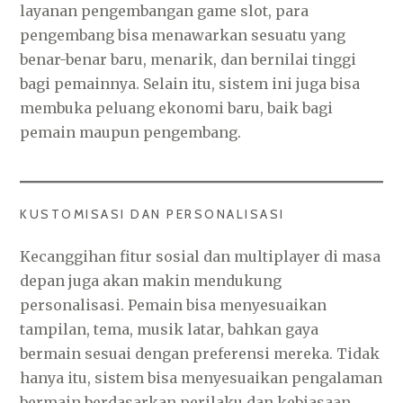
layanan pengembangan game slot, para
pengembang bisa menawarkan sesuatu yang
benar-benar baru, menarik, dan bernilai tinggi
bagi pemainnya. Selain itu, sistem ini juga bisa
membuka peluang ekonomi baru, baik bagi
pemain maupun pengembang.
KUSTOMISASI DAN PERSONALISASI
Kecanggihan fitur sosial dan multiplayer di masa
depan juga akan makin mendukung
personalisasi. Pemain bisa menyesuaikan
tampilan, tema, musik latar, bahkan gaya
bermain sesuai dengan preferensi mereka. Tidak
hanya itu, sistem bisa menyesuaikan pengalaman
bermain berdasarkan perilaku dan kebiasaan