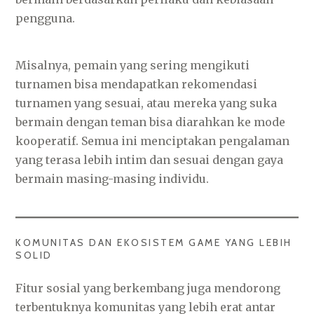
pengguna.
Misalnya, pemain yang sering mengikuti
turnamen bisa mendapatkan rekomendasi
turnamen yang sesuai, atau mereka yang suka
bermain dengan teman bisa diarahkan ke mode
kooperatif. Semua ini menciptakan pengalaman
yang terasa lebih intim dan sesuai dengan gaya
bermain masing-masing individu.
KOMUNITAS DAN EKOSISTEM GAME YANG LEBIH
SOLID
Fitur sosial yang berkembang juga mendorong
terbentuknya komunitas yang lebih erat antar