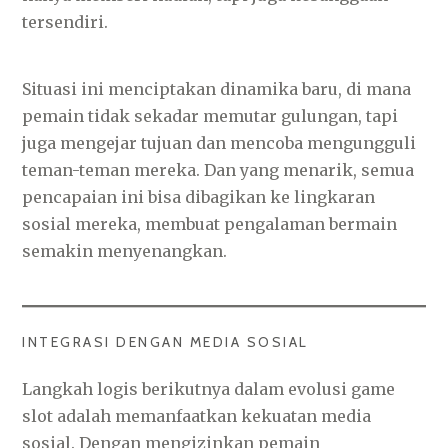
tersendiri.
Situasi ini menciptakan dinamika baru, di mana
pemain tidak sekadar memutar gulungan, tapi
juga mengejar tujuan dan mencoba mengungguli
teman-teman mereka. Dan yang menarik, semua
pencapaian ini bisa dibagikan ke lingkaran
sosial mereka, membuat pengalaman bermain
semakin menyenangkan.
INTEGRASI DENGAN MEDIA SOSIAL
Langkah logis berikutnya dalam evolusi game
slot adalah memanfaatkan kekuatan media
sosial. Dengan mengizinkan pemain