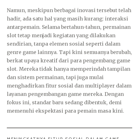
Namun, meskipun berbagai inovasi tersebut telah
hadir, ada satu hal yang masih kurang: interaksi
antarpemain. Selama bertahun-tahun, permainan
slot tetap menjadi kegiatan yang dilakukan
sendirian, tanpa elemen sosial seperti dalam
genre game lainnya. Tapi kini semuanya berubah,
berkat upaya kreatif dari para pengembang game
slot. Mereka tidak hanya memperindah tampilan
dan sistem permainan, tapi juga mulai
menghadirkan fitur sosial dan multiplayer dalam
layanan pengembangan game mereka. Dengan
fokus ini, standar baru sedang dibentuk, demi
memenuhi ekspektasi para pemain masa kini.