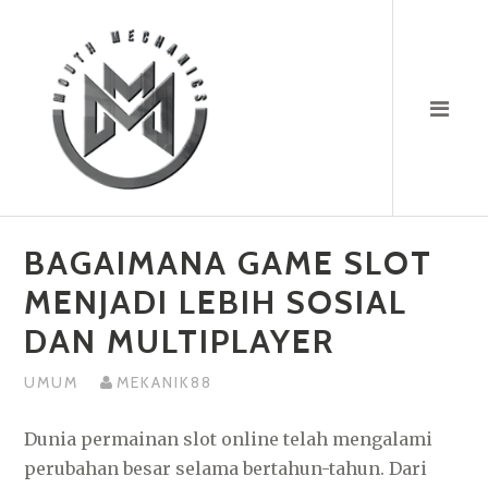
Skip
to
content
BAGAIMANA GAME SLOT
MENJADI LEBIH SOSIAL
DAN MULTIPLAYER
UMUM
MEKANIK88
Dunia permainan slot online telah mengalami
perubahan besar selama bertahun-tahun. Dari