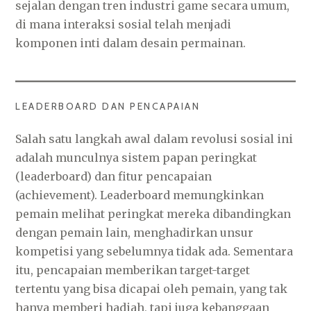
sejalan dengan tren industri game secara umum,
di mana interaksi sosial telah menjadi
komponen inti dalam desain permainan.
LEADERBOARD DAN PENCAPAIAN
Salah satu langkah awal dalam revolusi sosial ini
adalah munculnya sistem papan peringkat
(leaderboard) dan fitur pencapaian
(achievement). Leaderboard memungkinkan
pemain melihat peringkat mereka dibandingkan
dengan pemain lain, menghadirkan unsur
kompetisi yang sebelumnya tidak ada. Sementara
itu, pencapaian memberikan target-target
tertentu yang bisa dicapai oleh pemain, yang tak
hanya memberi hadiah, tapi juga kebanggaan