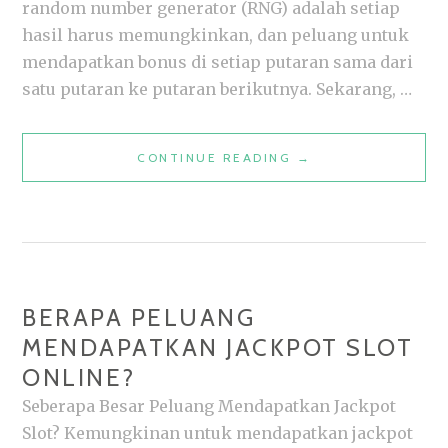
random number generator (RNG) adalah setiap
hasil harus memungkinkan, dan peluang untuk
mendapatkan bonus di setiap putaran sama dari
satu putaran ke putaran berikutnya. Sekarang, …
APAKAH
CONTINUE READING
→
MESIN
SLOT
MEMILIKI
RITME?
BERAPA PELUANG
MENDAPATKAN JACKPOT SLOT
ONLINE?
Seberapa Besar Peluang Mendapatkan Jackpot
Slot? Kemungkinan untuk mendapatkan jackpot