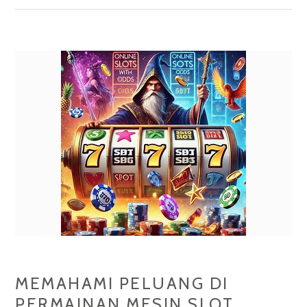
LUNCURKAN
JACKPOT
ROYALE
EXPRESS™
UNTUK
PASAR
IGAMING
AS
MEMAHAMI PELUANG DI
PERMAINAN MESIN SLOT