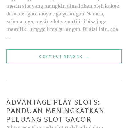
SERU
mesin slot yang mungkin dimainkan oleh kakek
dulu, dengan hanya tiga gulungan. Namun,
sebenarnya, mesin slot seperti ini bisa juga
memiliki hingga lima gulungan. Di sisi lain, ada
…
APA
CONTINUE READING
→
ITU
SLOT
KLASIK?
INI
PENJELASAN
ADVANTAGE PLAY SLOTS:
LENGKAPNYA
PANDUAN MENINGKATKAN
PELUANG SLOT GACOR
Advantage Play pada slot sudah ada dalam