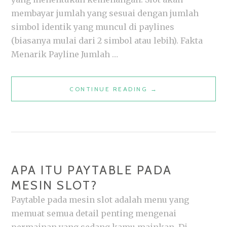
membayar jumlah yang sesuai dengan jumlah
simbol identik yang muncul di paylines
(biasanya mulai dari 2 simbol atau lebih). Fakta
Menarik Payline Jumlah …
PENGERTIAN
CONTINUE READING
→
PAYLINE
DALAM
GAME
SLOT
ONLINE
APA ITU PAYTABLE PADA
MESIN SLOT?
Paytable pada mesin slot adalah menu yang
memuat semua detail penting mengenai
permainan yang sedang kamu mainkan. Di