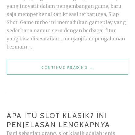
yang inovatif dalam pengembangan game, baru
saja memperkenalkan kreasi terbarunya, Slap
Shot. Game turbo ini memadukan gameplay yang
sederhana namun seru dengan berbagai fitur
yang bisa disesuaikan, menjanjikan pengalaman
bermain …
GALAXSYS
CONTINUE READING
→
LUNCURKAN
SLAP
SHOT:
GAME
TURBO
APA ITU SLOT KLASIK? INI
PENUH
PENJELASAN LENGKAPNYA
AKSI
DAN
Bagi sebagian orang, slot klasik adalah jenis