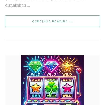
dimainkan …
MENGAPA
CONTINUE READING
→
SLOT
ONLINE
SANGAT
POPULER