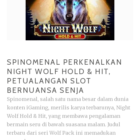
SPINOMENAL PERKENALKAN
NIGHT WOLF HOLD & HIT,
PETUALANGAN SLOT
BERNUANSA SENJA
Spinomenal, salah satu nama besar dalam dunia
konten iGaming, merilis karya terbarunya, Night
Wolf Hold & Hit, yang membawa pengalaman
bermain seru di bawah suasana malam. Judul
terbaru dari seri Wolf Pack ini memadukan